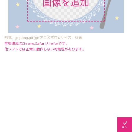
形式：jpg,png,gif(gifアニメ不可)/サイズ：5MB
推奨環境はChrome,Safari,Firefoxです。
他ソフトでは正常に動作しない可能性があります。