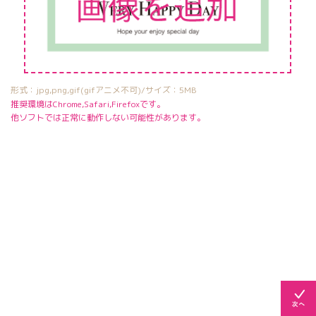
形式：jpg,png,gif(gifアニメ不可)/サイズ：5MB
推奨環境はChrome,Safari,Firefoxです。
他ソフトでは正常に動作しない可能性があります。