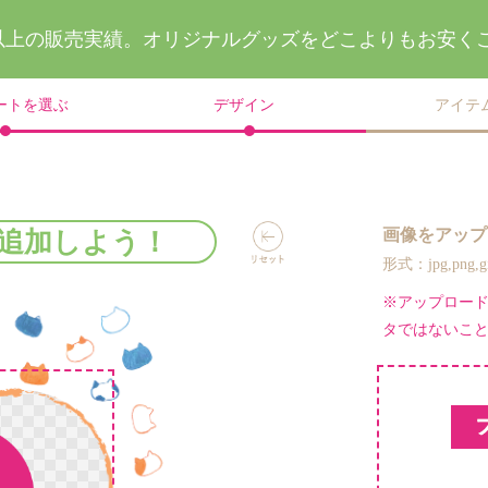
件以上の販売実績。
オリジナルグッズを
どこよりもお安く
ートを選ぶ
デザイン
アイテ
画像をアップ
追加しよう！
形式：jpg,png
※アップロー
タではないこ