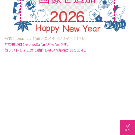
形式：jpg,png,gif(gifアニメ不可)/サイズ：5MB
推奨環境はChrome,Safari,Firefoxです。
他ソフトでは正常に動作しない可能性があります。