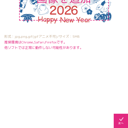
形式：jpg,png,gif(gifアニメ不可)/サイズ：5MB
推奨環境はChrome,Safari,Firefoxです。
他ソフトでは正常に動作しない可能性があります。