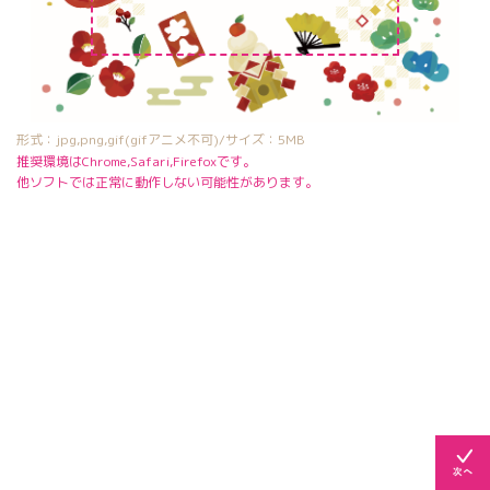
形式：jpg,png,gif(gifアニメ不可)/サイズ：5MB
推奨環境はChrome,Safari,Firefoxです。
他ソフトでは正常に動作しない可能性があります。