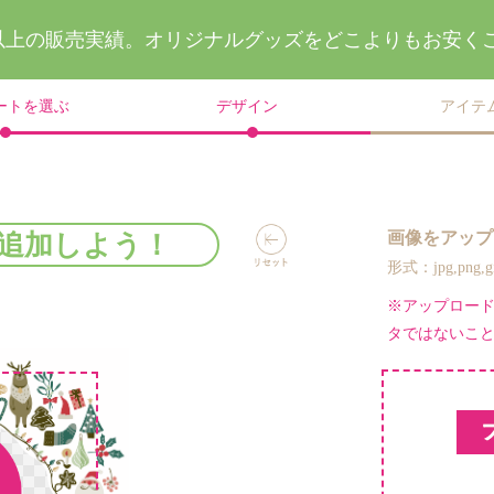
件以上の販売実績。
オリジナルグッズを
どこよりもお安く
ートを選ぶ
デザイン
アイテ
画像をアップ
追加しよう！
形式：jpg,png
※アップロー
タではないこ