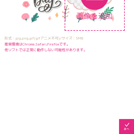
形式：jpg,png,gif(gifアニメ不可)/サイズ：5MB
推奨環境はChrome,Safari,Firefoxです。
他ソフトでは正常に動作しない可能性があります。