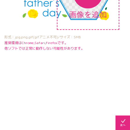
形式：jpg,png,gif(gifアニメ不可)/サイズ：5MB
推奨環境はChrome,Safari,Firefoxです。
他ソフトでは正常に動作しない可能性があります。