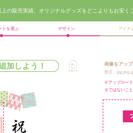
件以上の販売実績。
オリジナルグッズを
どこよりもお安く
ートを選ぶ
デザイン
アイテ
画像をアップ
追加しよう！
形式：jpg,png
※アップロー
タではないこ