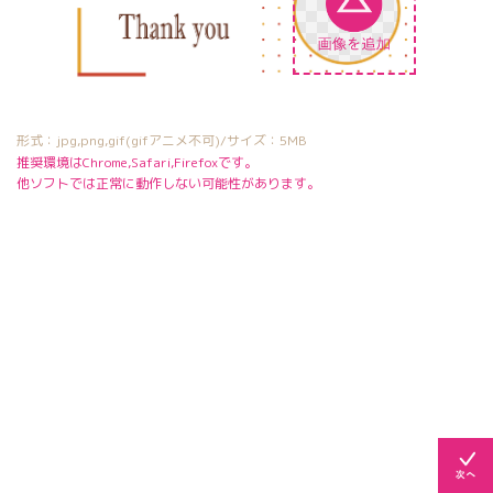
形式：jpg,png,gif(gifアニメ不可)/サイズ：5MB
推奨環境はChrome,Safari,Firefoxです。
他ソフトでは正常に動作しない可能性があります。