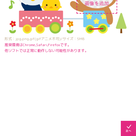
形式：jpg,png,gif(gifアニメ不可)/サイズ：5MB
推奨環境はChrome,Safari,Firefoxです。
他ソフトでは正常に動作しない可能性があります。