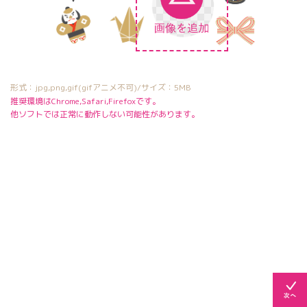
形式：jpg,png,gif(gifアニメ不可)/サイズ：5MB
推奨環境はChrome,Safari,Firefoxです。
他ソフトでは正常に動作しない可能性があります。