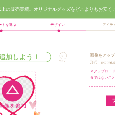
件以上の販売実績。
オリジナルグッズを
どこよりもお安く
ートを選ぶ
デザイン
アイテ
画像をアップ
追加しよう！
形式：jpg,png
※アップロー
タではないこ