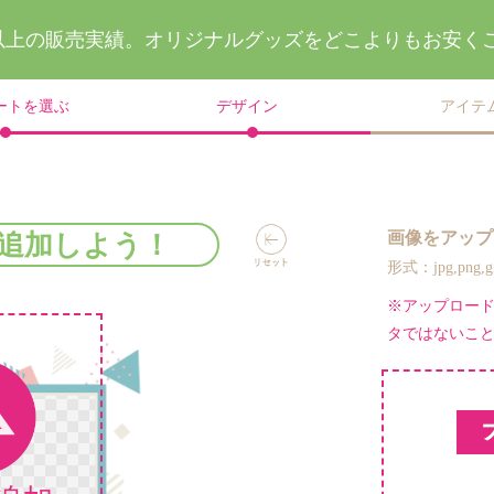
件以上の販売実績。
オリジナルグッズを
どこよりもお安く
ートを選ぶ
デザイン
アイテ
画像をアップ
追加しよう！
形式：jpg,png
※アップロー
タではないこ