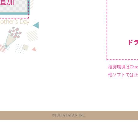
推奨環境はChrome
他ソフトでは
©JULIA JAPAN INC.