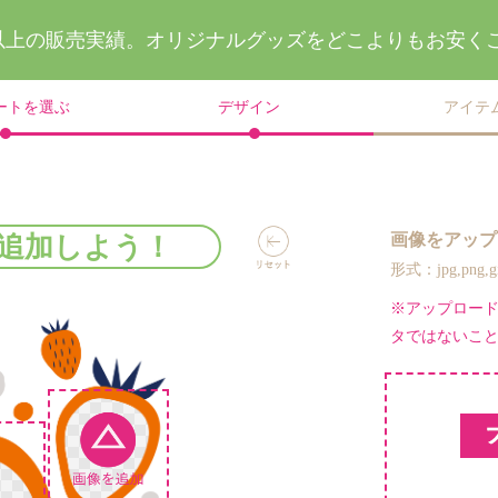
件以上の販売実績。
オリジナルグッズを
どこよりもお安く
ートを選ぶ
デザイン
アイテ
画像をアップ
追加しよう！
形式：jpg,png
※アップロー
タではないこ