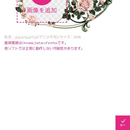
形式：jpg,png,gif(gifアニメ不可)/サイズ：5MB
推奨環境はChrome,Safari,Firefoxです。
他ソフトでは正常に動作しない可能性があります。